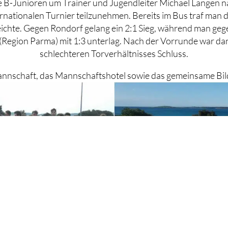
e B-Junioren um Trainer und Jugendleiter Michael Langen 
rnationalen Turnier teilzunehmen. Bereits im Bus traf man
ichte. Gegen Rondorf gelang ein 2:1 Sieg, während man gegen
Region Parma) mit 1:3 unterlag. Nach der Vorrunde war dan
schlechteren Torverhältnisses Schluss.
Mannschaft, das Mannschaftshotel sowie das gemeinsame Bil