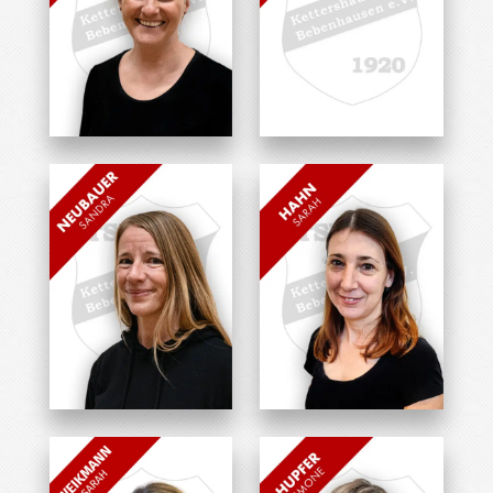
Sabine Binder
Sandra Bader
Übungsleiterin
Übungsleiterin
Sandra Neubauer
Sarah Hahn
Übungsleiterin
Übungsleiterin