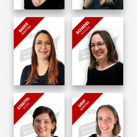
Julia Haas
Kerstin Mayer
Übungsleiterin
Übungsleiterin
Martina Bader
Nicole Schedel
Übungsleiterin
Übungsleiterin