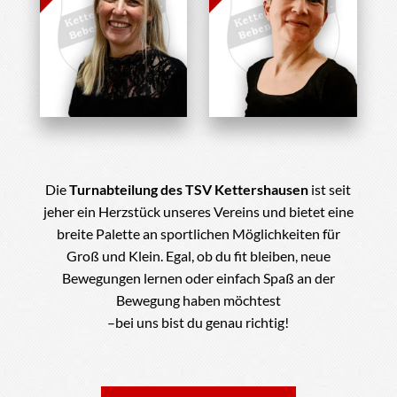
Elisabeth
Tanja Thalhofer
Arulanantham
Abteilungsleiterin
Abteilungsleiterin
Turnen
Turnen
Im Verein seit
: 2018
Die
Turnabteilung des TSV Kettershausen
ist seit
Beruf
: Fachwirtin im
Im Verein seit
: 1989
jeher ein Herzstück unseres Vereins und bietet eine
Gesundheits- und
Beruf
: Lehrerin
breite Palette an sportlichen Möglichkeiten für
Sozialwesen
Hobbys
: Familie,
Groß und Klein. Egal, ob du fit bleiben, neue
Hobbys
: Familie, Hund,
Garteln, Lesen
Radfahren
Bewegungen lernen oder einfach Spaß an der
Bewegung haben möchtest
–bei uns bist du genau richtig!