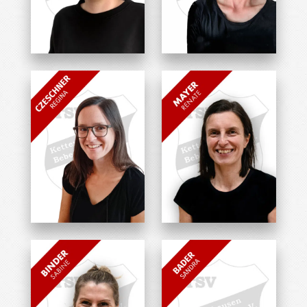
Nora Streitel
Ramona Graf
Übungsleiterin
Übungsleiterin
Regina Czeschner
Renate Mayer
Übungsleiterin
Übungsleiterin