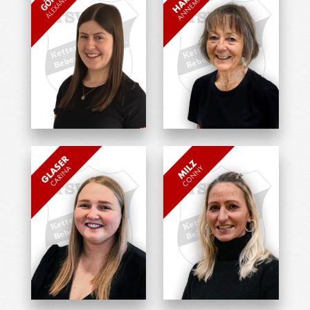
Alexandra Göppel
Annemarie Harder
Übungsleiterin
Übungsleiterin
Carina Glaser
Conny Milz