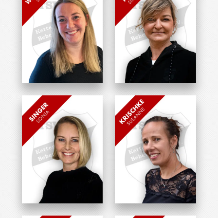
Sarah Weikmann
Simone Hupfer
Übungsleiterin
Übungsleiterin
Sonja Singer
Susanne Krischke
Übungsleiterin
Übungsleiterin