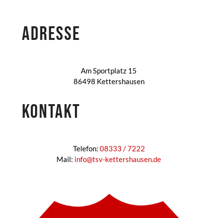
Hobbys
: Fußball,
Angeln, Musik
ADRESSE
Am Sportplatz 15
86498 Kettershausen
KONTAKT
Telefon:
08333 / 7222
Mail:
info@tsv-kettershausen.de