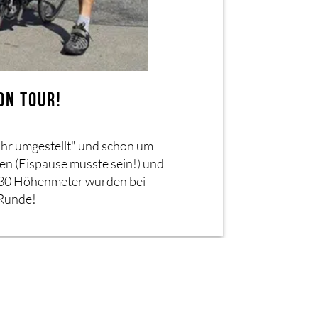
ON TOUR!
Uhr umgestellt" und schon um
en (Eispause musste sein!) und
530 Höhenmeter wurden bei
 Runde!
Nächster Beitrag
→