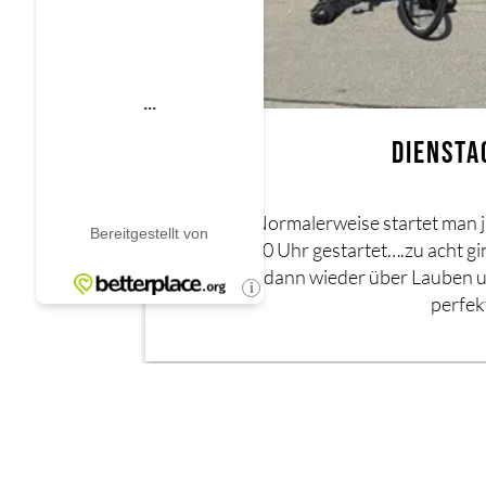
DIENSTA
Normalerweise startet man j
9:30 Uhr gestartet….zu acht g
dann wieder über Lauben 
perfek
←
Vorheriger Beitrag