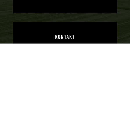
KONTAKT
Telefon:
08333 / 7222
Mail:
info@tsv-kettershausen.de