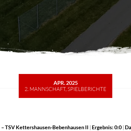
APR. 2025
2. MANNSCHAFT
,
SPIELBERICHTE
I – TSV Kettershausen-Bebenhausen II
|
Ergebnis: 0:0
|
Da