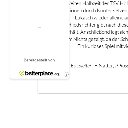
zweiten Halbzeit der TSV Ho
Aktionen durch Konter setzen. 
Lukasch wieder alleine 
Schiedsrichter gibt nach dies
erhält. Anschließend legt sic
dem Nichts gezeigt, da der Sch
Ein kurioses Spiel mit 
Es spielten:
F. Natter
, P. Ru
←
Vorheriger Spielbericht