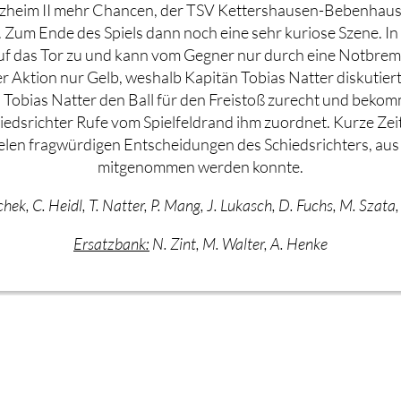
lzheim II mehr Chancen, der TSV Kettershausen-Bebenhausen
Zum Ende des Spiels dann noch eine sehr kuriose Szene. In 
auf das Tor zu und kann vom Gegner nur durch eine Notbre
er Aktion nur Gelb, weshalb Kapitän Tobias Natter diskutiert
h Tobias Natter den Ball für den Freistoß zurecht und bekom
iedsrichter Rufe vom Spielfeldrand ihm zuordnet. Kurze Zeit 
vielen fragwürdigen Entscheidungen des Schiedsrichters, a
mitgenommen werden konnte.
schek, C. Heidl, T. Natter, P. Mang, J. Lukasch, D. Fuchs, M. Szata
Ersatzbank:
N. Zint, M. Walter, A. Henke