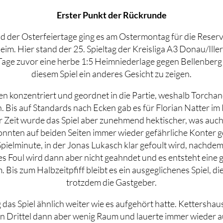
Erster Punkt der Rückrunde
d der Osterfeiertage ging es am Ostermontag für die Reser
m. Hier stand der 25. Spieltag der Kreisliga A3 Donau/Ille
age zuvor eine herbe 1:5 Heimniederlage gegen Bellenberg 
diesem Spiel ein anderes Gesicht zu zeigen.
n konzentriert und geordnet in die Partie, weshalb Torcha
 Bis auf Standards nach Ecken gab es für Florian Natter im K
er Zeit wurde das Spiel aber zunehmend hektischer, was auch 
 konnten auf beiden Seiten immer wieder gefährliche Konter 
 Spielminute, in der Jonas Lukasch klar gefoult wird, nachdem
s Foul wird dann aber nicht geahndet und es entsteht eine g
is zum Halbzeitpfiff bleibt es ein ausgeglichenes Spiel, d
trotzdem die Gastgeber.
 das Spiel ähnlich weiter wie es aufgehört hatte. Kettershaus
ten Drittel dann aber wenig Raum und lauerte immer wieder au