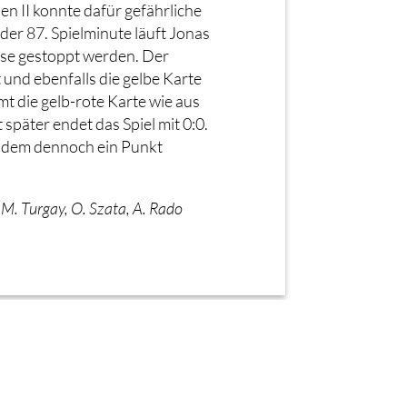
 II konnte dafür gefährliche
der 87. Spielminute läuft Jonas
mse gestoppt werden. Der
 und ebenfalls die gelbe Karte
mt die gelb-rote Karte wie aus
später endet das Spiel mit 0:0.
us dem dennoch ein Punkt
, M. Turgay, O. Szata, A. Rado
Nächster Spielbericht
→