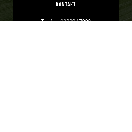
KONTAKT
Telefon:
08333 / 7222
Mail:
info@tsv-kettershausen.de
Impressum
|
Datenschutz