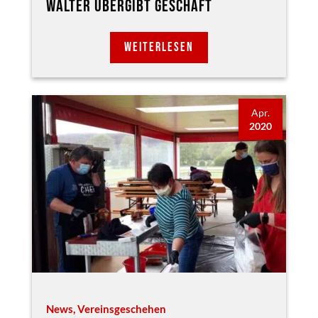
WALTER ÜBERGIBT GESCHÄFT
WEITERLESEN
Apr.
2020
News
,
Vereinsgeschehen