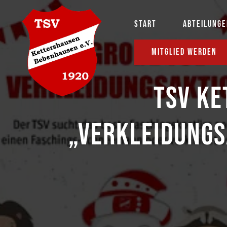
START
ABTEILUNG
MITGLIED WERDEN
TSV K
„VERKLEIDUNG