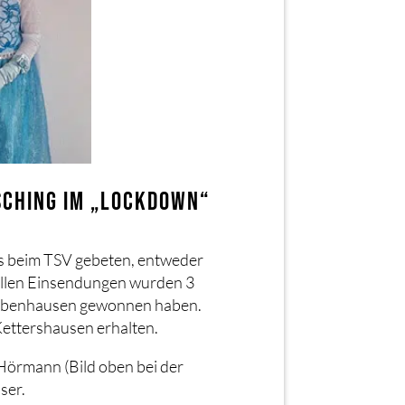
SCHING IM „LOCKDOWN“
gs beim TSV gebeten, entweder
 allen Einsendungen wurden 3
 Babenhausen gewonnen haben.
Kettershausen erhalten.
 Hörmann (Bild oben bei der
ser.