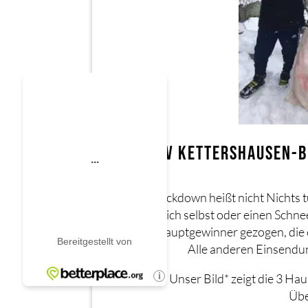
TSV KETTERSHAUSEN-B
Lockdown heißt nicht Nichts 
sich selbst oder einen Schn
Hauptgewinner gezogen, die 
Alle anderen Einsendun
Unser Bild* zeigt die 3 Ha
Übe