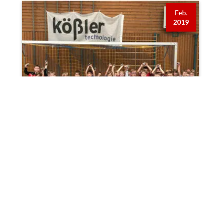
Feb.
2019
Fussball Jugend
,
News
,
Veranstaltungen
DIE HALLENTAGE DES TSV
KETTERSHAUSEN, DIE BEREITS ZUM
19. MAIL IN DER DREIFACHTURNHALLE
IN BABENHAUSEN STATTFANDEN,