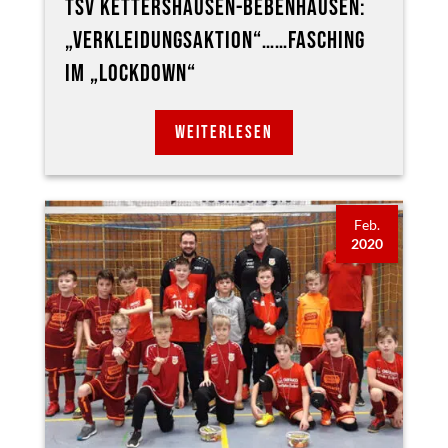
TSV KETTERSHAUSEN-BEBENHAUSEN:
„VERKLEIDUNGSAKTION“……FASCHING
IM „LOCKDOWN“
WEITERLESEN
Feb.
2020