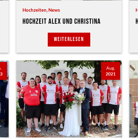
Hochzeiten
,
News
H
HOCHZEIT ALEX UND CHRISTINA
WEITERLESEN
.
Aug.
23
2021