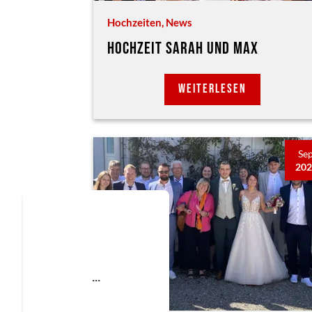
Hochzeiten
,
News
HOCHZEIT SARAH UND MAX
WEITERLESEN
Sep
20